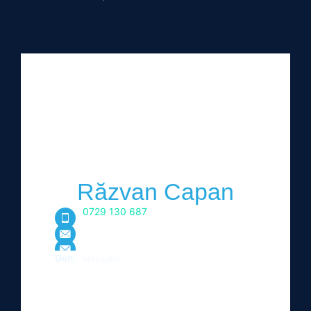
Răzvan Capan
0729 130 687
Gen:
Masculin