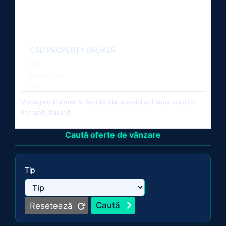
CRD PROPERTY BROKER
Str.
Brașov, nr.
20
Managing Partner & Rezidențial specialist Limba vorbită:
Romană; Italiană
Caută oferte de vânzare
Tip
Resetează