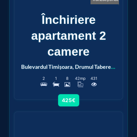
Închiriere
apartament 2
camere
Bulevardul Timișoara, Drumul Taberei, Plaza România
2
1
8
42
mp
431
425€