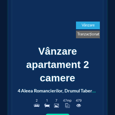
Vezi detalii
Vânzare
Tranzacționat
Vânzare
apartament 2
camere
4 Aleea Romancierilor, Drumul Taberei, Romancierilor
2
1
7
47
mp
479