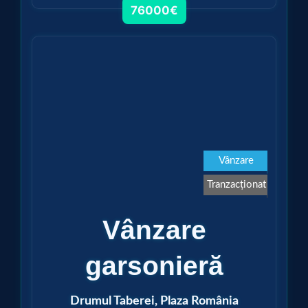
76000€
Vezi detalii
Vânzare
Tranzacționat
Vânzare
garsonieră
Drumul Taberei, Plaza România