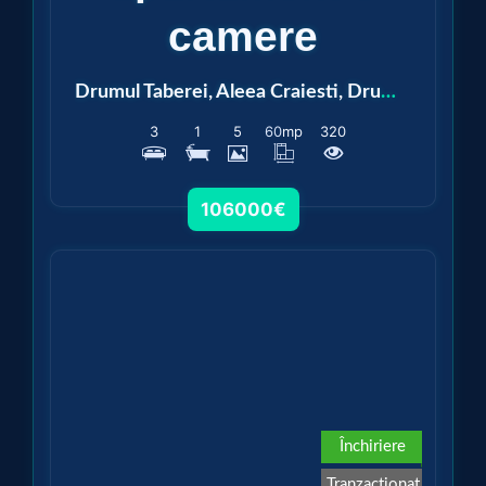
camere
Drumul Taberei, Aleea Craiesti, Drumul Taberei, Aleea Crăiești
3
1
5
60
mp
320
106000€
Vezi detalii
Închiriere
Tranzacționat