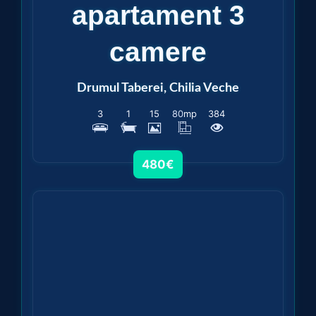
apartament 3
camere
Drumul Taberei, Chilia Veche
3
1
15
80
mp
384
480€
Vezi detalii