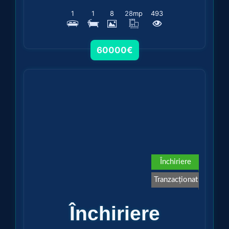
1
1
8
28
mp
493
60000€
Vezi detalii
Închiriere
Tranzacționat
Închiriere