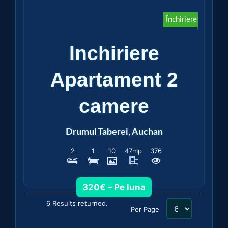
Închiriere
Inchiriere
Apartament 2
camere
Drumul Taberei, Auchan
2
1
10
47
mp
376
320€ – Pe luna
6 Results returned.
Per Page