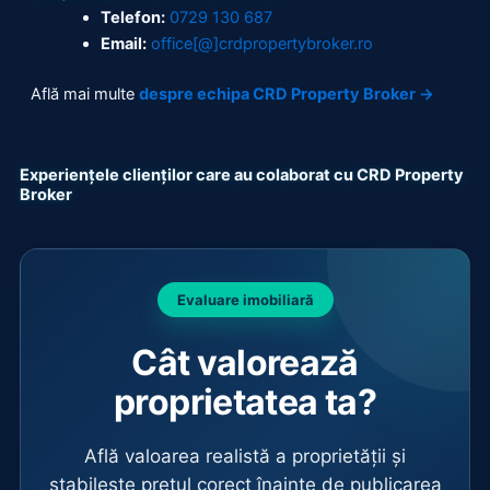
Telefon:
0729 130 687
Email:
office[@]crdpropertybroker.ro
Află mai multe
despre echipa CRD Property Broker →
Experiențele clienților care au colaborat cu CRD Property
Broker
Evaluare imobiliară
Cât valorează
proprietatea ta?
Află valoarea realistă a proprietății și
stabilește prețul corect înainte de publicarea