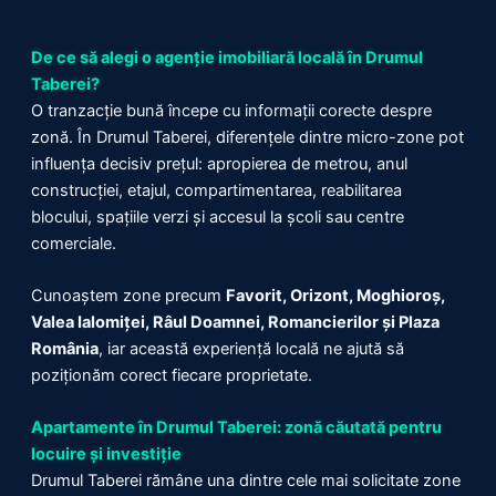
De ce să alegi o agenție imobiliară locală în Drumul
Taberei?
O tranzacție bună începe cu informații corecte despre
zonă. În Drumul Taberei, diferențele dintre micro-zone pot
influența decisiv prețul: apropierea de metrou, anul
construcției, etajul, compartimentarea, reabilitarea
blocului, spațiile verzi și accesul la școli sau centre
comerciale.
Cunoaștem zone precum
Favorit, Orizont, Moghioroș,
Valea Ialomiței, Râul Doamnei, Romancierilor și Plaza
România
, iar această experiență locală ne ajută să
poziționăm corect fiecare proprietate.
Apartamente în Drumul Taberei: zonă căutată pentru
locuire și investiție
Drumul Taberei rămâne una dintre cele mai solicitate zone