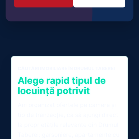
CĂUTĂRI IMOBILIARE ÎN DRUMUL TABEREI
Alege rapid tipul de
locuință potrivit
Am organizat ofertele pe camere și
tip de tranzacție, ca să ajungi direct
la proprietățile relevante din Drumul
Taberei: garsoniere, apartamente cu