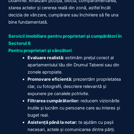
Doamnei. Analizăm poziția, blocul, compartimentarea,
starea actelor și cererea reală din zonă, astfel încât
decizia de vânzare, cumpărare sau închiriere să fie una
bine fundamentată.
Servicii imobiliare pentru proprietari și cumpărători în
Sectorul 6
Pentru proprietari și vânzători
Evaluare realistă:
estimăm prețul corect al
apartamentului tău din Drumul Taberei sau din
zonele apropiate.
Promovare eficientă:
prezentăm proprietatea
clar, cu fotografii, descriere relevantă și
expunere pe canalele potrivite.
Filtrarea cumpărătorilor:
reducem vizionările
inutile și lucrăm cu persoane care au interes și
buget real.
Asistență până la notar:
te ajutăm cu pașii
necesari, actele și comunicarea dintre părți.